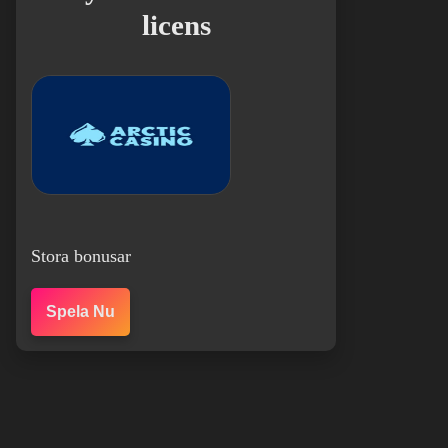
licens
Stora bonusar
Spela Nu