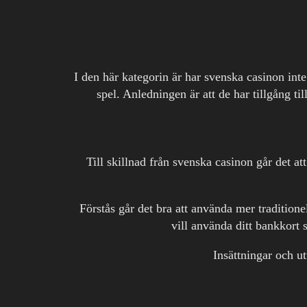
I den här kategorin är har svenska casinon inte
spel. Anledningen är att de har tillgång ti
Till skillnad från svenska casinon går det a
Förstås går det bra att använda mer tradition
vill använda ditt bankkort 
Insättningar och ut