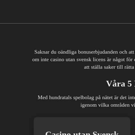
Saknar du oändliga bonuserbjudanden och att 
om inte casino utan svensk licens är något för 
att ställa saker till rä
Våra 5 
Med hundratals spelbolag på nätet är det int
igenom vilka områden vi 
Casino utan Svensk