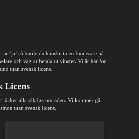
är ‘ja’ så borde du kanske ta en funderare på
lare och vägrar betala ut vinster. Vi är här för
asino utan svensk licens.
k Licens
vet täcker alla viktiga områden. Vi kommer gå
sinon utan svensk licens.