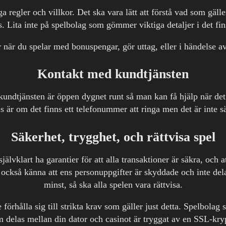
ga regler och villkor. Det ska vara lätt att förstå vad som gäl
. Lita inte på spelbolag som gömmer viktiga detaljer i det fins
 när du spelar med bonuspengar, gör uttag, eller i händelse av 
Kontakt med kundtjänsten
kundtjänsten är öppen dygnet runt så man kan få hjälp när det 
plus är om det finns ett telefonummer att ringa men det är inte s
Säkerhet, trygghet, och rättvisa spel
jälvklart ha garantier för att alla transaktioner är säkra, och 
också känna att ens personuppgifter är skyddade och inte dela
minst, så ska alla spelen vara rättvisa.
förhålla sig till strikta krav som gäller just detta. Spelbolag
 delas mellan din dator och casinot är tryggat av en SSL-kry