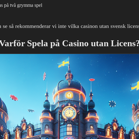
ns på två grymma spel
se så rekommenderar vi inte vilka casinon utan svensk licen
Varför Spela på Casino utan Licens