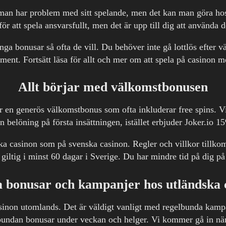
 man har problem med sitt spelande, men det kan man göra hos
ör att spela ansvarsfullt, men det är upp till dig att använda
ga bonusar så ofta de vill. Du behöver inte gå lottlös efter
ment. Fortsätt läsa för allt och mer om att spela på casinon m
Allt börjar med välkomstbonusen
r en generös välkomstbonus som ofta inkluderar free spins. Vi 
n belöning på första insättningen, istället erbjuder Joker.io 
a casinon som på svenska casinon. Regler och villkor tillkomm
iltig i minst 60 dagar i Sverige. Du har mindre tid på dig på
a bonusar och kampanjer hos utländska 
inon utomlands. Det är väldigt vanligt med regelbunda kampa
elbundan bonusar under veckan och helger. Vi kommer gå in nä