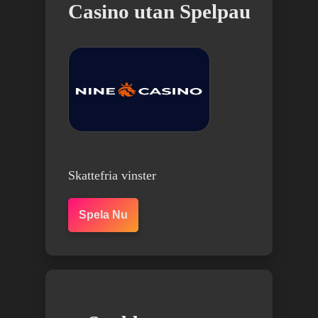
Casino utan Spelpau
Skattefria vinster
Spela Nu