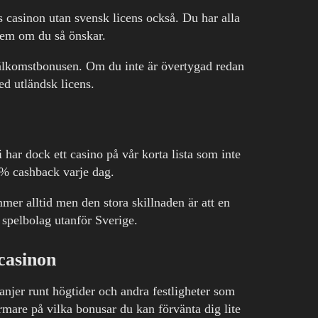
 casinon utan svensk licens också. Du har alla
 dem om du så önskar.
 välkomstbonusen. Om du inte är övertygad redan
ed utländsk licens.
har dock ett casino på vår korta lista som inte
15% cashback varje dag.
er alltid men den stora skillnaden är att en
 spelbolag utanför Sverige.
casinon
njer runt högtider och andra festligheter som
rmare på vilka bonusar du kan förvänta dig lite