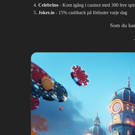
Celebrino
- Kom igång i casinot med 300 free spi
Joker.io
- 15% cashback på förluster varje dag
Som du kan 